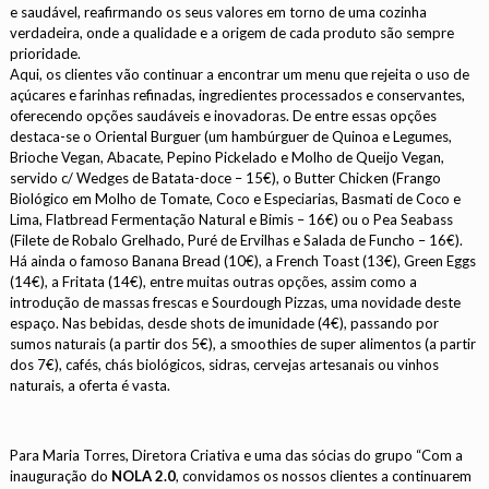
e saudável, reafirmando os seus valores em torno de uma cozinha
verdadeira, onde a qualidade e a origem de cada produto são sempre
prioridade.
Aqui, os clientes vão continuar a encontrar um menu que rejeita o uso de
açúcares e farinhas refinadas, ingredientes processados e conservantes,
oferecendo opções saudáveis e inovadoras. De entre essas opções
destaca-se o
Oriental Burguer (um hambúrguer de Quinoa e Legumes,
Brioche Vegan, Abacate, Pepino Pickelado e Molho de Queijo Vegan,
servido c/ Wedges de Batata-doce – 15€),
o Butter Chicken (Frango
Biológico em Molho de Tomate, Coco e Especiarias, Basmati de Coco e
Lima, Flatbread Fermentação Natural e Bimis – 16€) ou o Pea Seabass
(Filete de Robalo Grelhado, Puré de Ervilhas e Salada de Funcho – 16€).
Há ainda o famoso Banana Bread (10€), a French Toast (13€), Green Eggs
(14€), a Fritata (14€), entre muitas outras opções, assim como a
introdução de massas frescas e
Sourdough Pizzas, uma novidade deste
espaço. Nas bebidas, desde shots de imunidade (4€), passando por
sumos naturais (a partir dos 5€), a smoothies de super alimentos (a partir
dos 7€), cafés, chás biológicos, sidras, cervejas artesanais ou vinhos
naturais, a oferta é vasta.
Para Maria Torres, Diretora Criativa e uma das sócias do grupo “Com a
inauguração do
NOLA 2.0
, convidamos os nossos clientes a continuarem