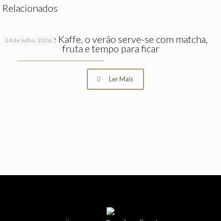
Relacionados
No Hygge Kaffe, o verão serve-se com matcha,
24 de Julho, 2026
fruta e tempo para ficar
Ler Mais