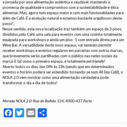
a jornada por uma alimentação autêntica e saudável, mantendo a
promessa de qualidade e compromisso com a sustentabilidade e ética
alimentar. Mas, agora num espaço maior e com mais funcionalidades para
além de Café. É a evolução natural e estamos bastante orgulhosos deste
passo”.
Nesse sentido, esta nova localização traz também um espaço de 3 pisos,
divididos pelo Café, uma sala para eventos com uma cozinha totalmente
equipada para workshops e ainda um piso -1 com entrada direta para um
Wine Bar. A versatilidade deste novo espaço, vai também permitir
receber workshops e eventos regulares em parcerias com outras marcas,
que brevemente serão partilhadas com o público nas redes sociais da
marca. E tal como o primeiro espaço, é totalmente
pet-friendly
!
Aberto todos os dias, das 09h às 23h (sendo que em determinados
eventos o horário poderá ser estendido tornando-se num
All Day Café
), o
NOLA 2.0 vem mostrar como uma alimentação verdadeira pode
transformar o dia a dia de todos!
Morada NOLA 2.0: Rua do Bolhão 124, 4000-437 Porto
Facebook
Twitter
Email
Partilhar