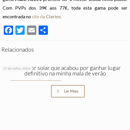
Com PVPs dos 39€ aos 77€, toda esta gama pode ser
encontrada no
site da
Clarins
.
Facebook
Twitter
Email
Partilhar
Relacionados
O protetor solar que acabou por ganhar lugar
17 de Julho, 2026
definitivo na minha mala de verão
Ler Mais