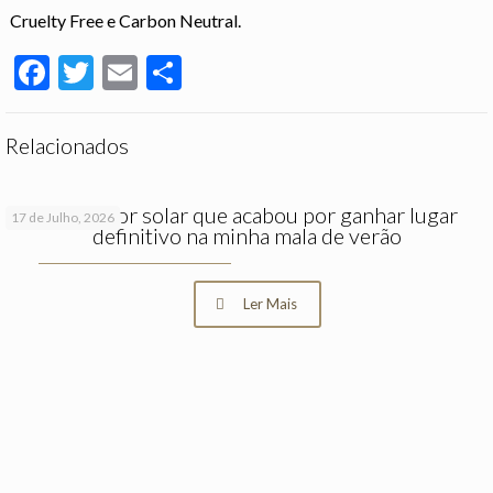
Cruelty Free e Carbon Neutral.
Facebook
Twitter
Email
Partilhar
Relacionados
O protetor solar que acabou por ganhar lugar
17 de Julho, 2026
definitivo na minha mala de verão
Ler Mais