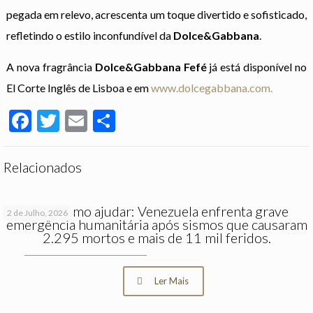
pegada em relevo, acrescenta um toque divertido e sofisticado,
refletindo o estilo inconfundível da
Dolce&Gabbana
.
A nova fragrância
Dolce&Gabbana Fefé
já está disponível no
El Corte Inglês de Lisboa e em
www.dolcegabbana.com.
Facebook
Twitter
Email
Partilhar
Relacionados
Saiba como ajudar: Venezuela enfrenta grave
2 de Julho, 2026
emergência humanitária após sismos que causaram
2.295 mortos e mais de 11 mil feridos.
Ler Mais