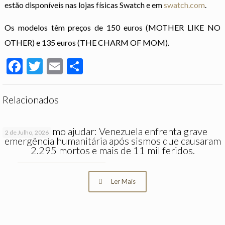
estão disponíveis nas lojas físicas Swatch e em
swatch.com
.
Os modelos têm preços de 150 euros (MOTHER LIKE NO
OTHER) e 135 euros (THE CHARM OF MOM).
Facebook
Twitter
Email
Partilhar
Relacionados
Saiba como ajudar: Venezuela enfrenta grave
2 de Julho, 2026
emergência humanitária após sismos que causaram
2.295 mortos e mais de 11 mil feridos.
Ler Mais