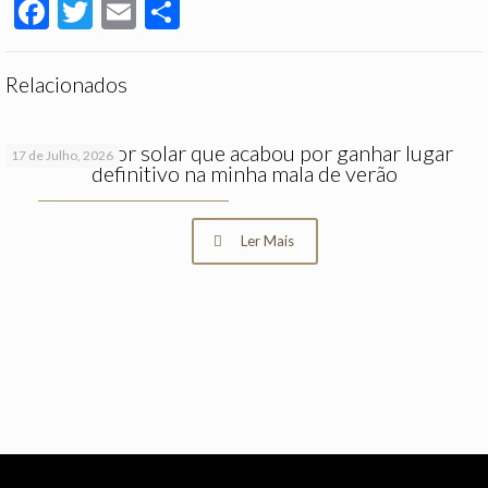
Facebook
Twitter
Email
Partilhar
Relacionados
O protetor solar que acabou por ganhar lugar
17 de Julho, 2026
definitivo na minha mala de verão
Ler Mais