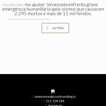
Saiba como ajudar: Venezuela enfrenta grave
2 de Julho, 2026
emergência humanitária após sismos que causaram
2.295 mortos e mais de 11 mil feridos.
Ler Mais
newwoman@yourbranding.pt
211 358 184
Instagram