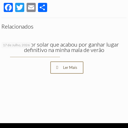
Facebook
Twitter
Email
Partilhar
Relacionados
O protetor solar que acabou por ganhar lugar
17 de Julho, 2026
definitivo na minha mala de verão
Ler Mais