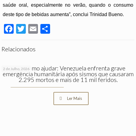
saúde oral, especialmente no verão, quando o consumo
deste tipo de bebidas aumenta”, conclui Trinidad Bueno.
Facebook
Twitter
Email
Partilhar
Relacionados
Saiba como ajudar: Venezuela enfrenta grave
2 de Julho, 2026
emergência humanitária após sismos que causaram
2.295 mortos e mais de 11 mil feridos.
Ler Mais