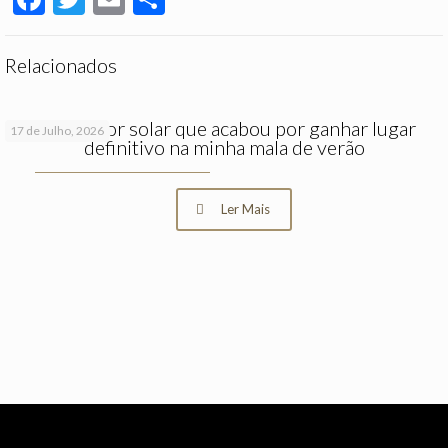
Relacionados
O protetor solar que acabou por ganhar lugar
17 de Julho, 2026
definitivo na minha mala de verão
Ler Mais