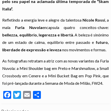
pelo seu papel na aclamada última temporada de “Skam
Italia”.
Refletindo a energia leve e alegre da talentosa
Nicole Rossi
, a
mala
Furla Nuvola
encapsula quatro conceitos-chave:
bellezza, equilibrio, legerezza e libertà
. A beleza é sinónimo
de um estado de calma, equilíbrio entre passado e
futuro,
liberdade de expressão e leveza
nos movimentos e formas.
As fotografias retratam a atriz com as novas variantes da Furla
Nuvola: a Mini Shoulder bag em Preto e Marshmallow, a Small
Crossbody em Cenere e a Mini Bucket Bag em Pop Pink, que
foi pré-lançada durante a Semana de Moda de Milão, FW24.
Facebook
Twitter
Email
Partilhar