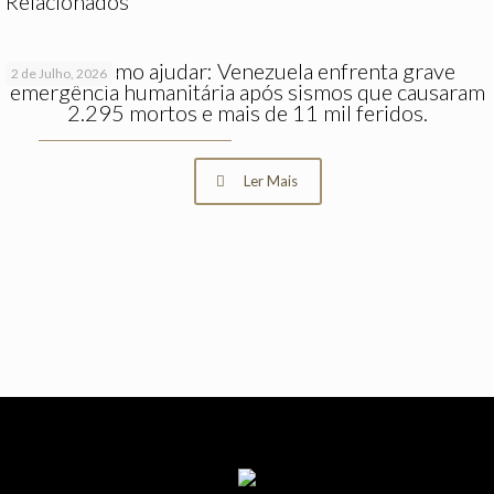
Relacionados
Saiba como ajudar: Venezuela enfrenta grave
2 de Julho, 2026
emergência humanitária após sismos que causaram
2.295 mortos e mais de 11 mil feridos.
Ler Mais