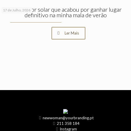
O protetor solar que acabou por ganhar lugar
17 de Julho, 2026
definitivo na minha mala de verão
Ler Mais
newwoman@yourbranding.pt
211 358 184
Instagram