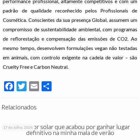
performance profissional, altamente competitivos e com um
padrão de qualidade reconhecido pelos Profissionais de
Cosmética. Conscientes da sua presença Global, assumem um
compromisso de sustentabilidade ambiental, com programas
de reflorestação e compensação das emissões de CO2. Ao
mesmo tempo, desenvolvem formulações vegan não testadas
em animais, com controlo exigente na cadeia de valor – são
Cruelty Free e Carbon Neutral.
Facebook
Twitter
Email
Partilhar
Relacionados
O protetor solar que acabou por ganhar lugar
17 de Julho, 2026
definitivo na minha mala de verão