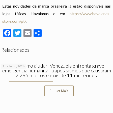
Estas novidades da marca brasileira já estão disponíveis nas
lojas físicas Havaianas e em
https://www.havaianas-
store.com/pt/
.
Facebook
Twitter
Email
Partilhar
Relacionados
Saiba como ajudar: Venezuela enfrenta grave
2 de Julho, 2026
emergência humanitária após sismos que causaram
2.295 mortos e mais de 11 mil feridos.
Ler Mais