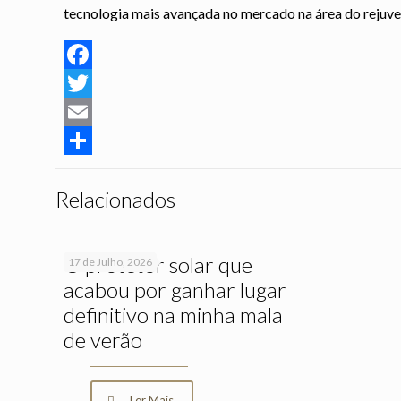
tecnologia mais avançada no mercado na área do rejuve
Facebook
Twitter
Email
Partilhar
Relacionados
O protetor solar que
17 de Julho, 2026
acabou por ganhar lugar
definitivo na minha mala
de verão
Ler Mais