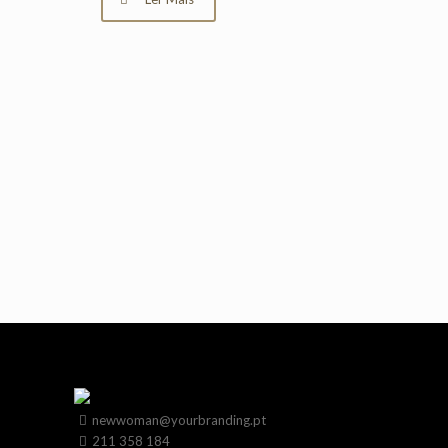
newwoman@yourbranding.pt
211 358 184