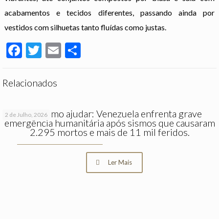
acabamentos e tecidos diferentes, passando ainda por
vestidos com silhuetas tanto fluídas como justas.
Facebook
Twitter
Email
Partilhar
Relacionados
Saiba como ajudar: Venezuela enfrenta grave
2 de Julho, 2026
emergência humanitária após sismos que causaram
2.295 mortos e mais de 11 mil feridos.
Ler Mais