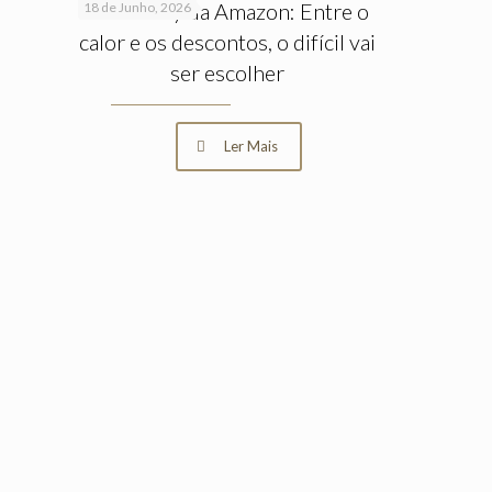
Prime Day da Amazon: Entre o
18 de Junho, 2026
calor e os descontos, o difícil vai
ser escolher
Ler Mais