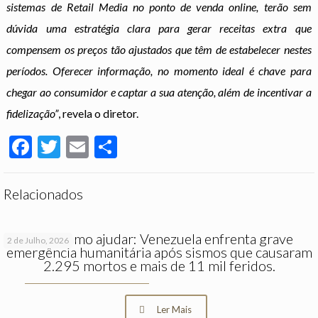
sistemas de Retail Media no ponto de venda online, terão sem
dúvida uma estratégia clara para gerar receitas extra que
compensem os preços tão ajustados que têm de estabelecer nestes
períodos. Oferecer informação, no momento ideal é chave para
chegar ao consumidor e captar a sua atenção, além de incentivar a
fidelização”
, revela o diretor.
Facebook
Twitter
Email
Partilhar
Relacionados
Saiba como ajudar: Venezuela enfrenta grave
2 de Julho, 2026
emergência humanitária após sismos que causaram
2.295 mortos e mais de 11 mil feridos.
Ler Mais