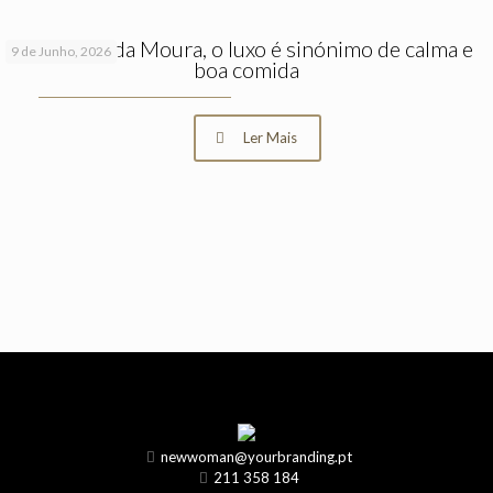
No Horta da Moura, o luxo é sinónimo de calma e
9 de Junho, 2026
boa comida
Ler Mais
newwoman@yourbranding.pt
211 358 184